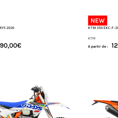
NEW
AYS 2026
KTM 350 EXC-F-2
KTM
990,00
€
12
A partir de :