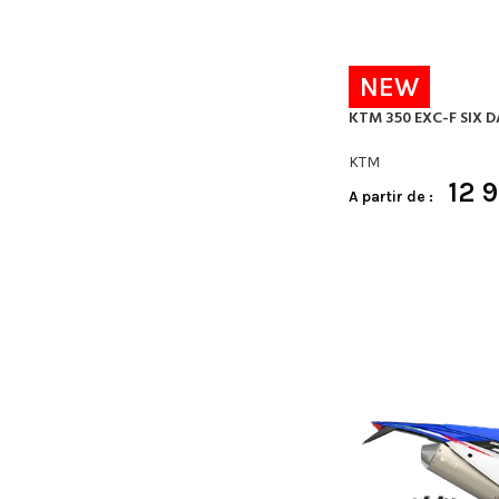
NEW
KTM 350 EXC-F SIX D
KTM
12 
A partir de :