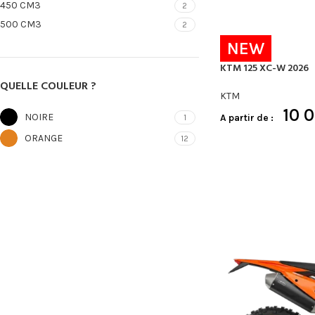
450 CM3
2
500 CM3
2
NEW
KTM 125 XC-W 2026
QUELLE COULEUR ?
KTM
10 
NOIRE
A partir de :
1
ORANGE
12