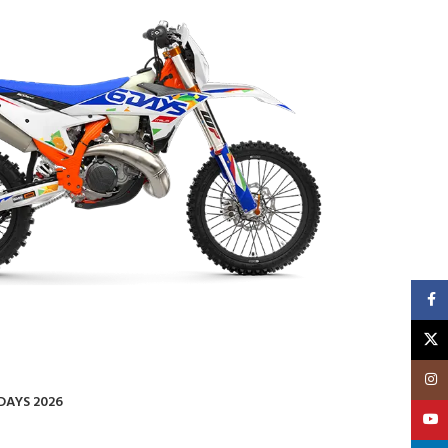
Faceb
X
Insta
DAYS 2026
YouTu