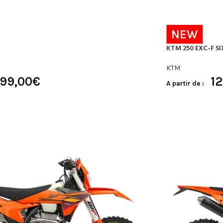
NEW
KTM 250 EXC-F SI
KTM
099,00
€
1
A partir de :