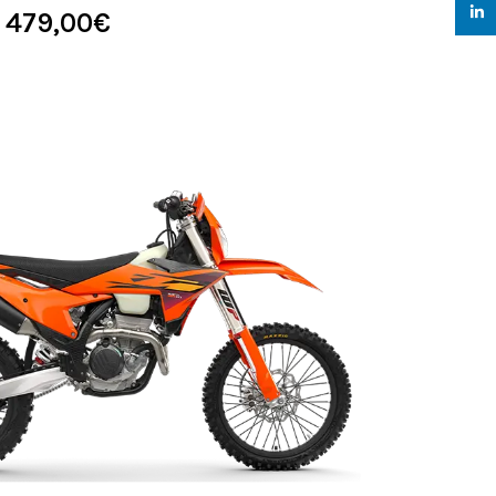
linked
 479,00
€