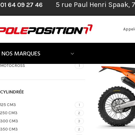
QUELLE MARQUE ?
5 rue Paul Henri Spaak,
01 64 09 27 46
Accueil
»
Véhicules n
KTM
12
Appel
QUELLE TYPE ?
NOS MARQUES
ENDURO
11
MOTOCROSS
1
CYLINDRÉE
125 CM3
1
250 CM3
2
300 CM3
3
350 CM3
2