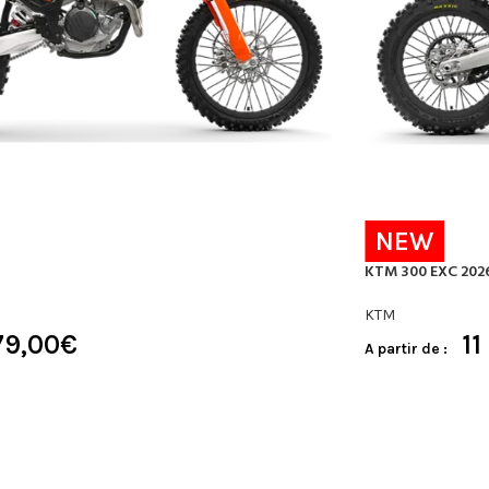
NEW
KTM 300 EXC 202
KTM
79,00
€
11
A partir de :