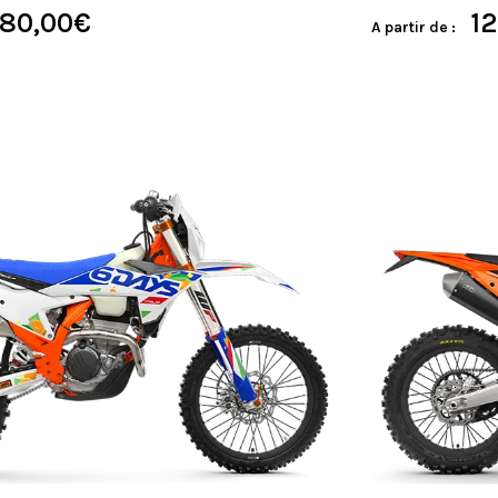
280,00
€
12
A partir de :