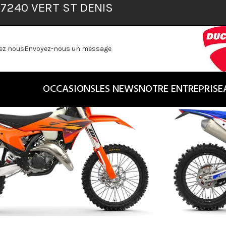
 77240 VERT ST DENIS
eufs
»
KTM
»
ENDURO
ez nous
Envoyez-nous un message
OCCASIONS
LES NEWS
NOTRE ENTREPRISE