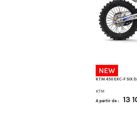
NEW
KTM 450 EXC-F SIX D
KTM
13 
A partir de :