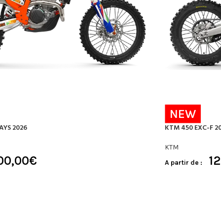
NEW
AYS 2026
KTM 450 EXC-F 2
KTM
100,00
€
1
A partir de :