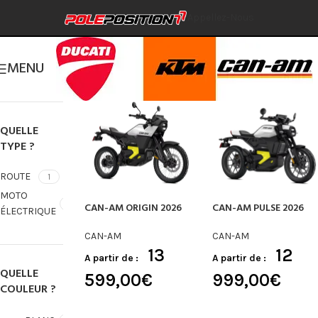
QUELLE
Accueil
»
Véhicules neufs
»
CAN-AM
»
MOTO
Appellez-Nous
MARQUE ?
ÉLECTRIQUE
2 résultats affichés
CAN-
1
MENU
AM
Afficher filtres produits
QUELLE
TYPE ?
ROUTE
1
MOTO
1
CAN-AM ORIGIN 2026
CAN-AM PULSE 2026
ÉLECTRIQUE
CAN-AM
CAN-AM
13
12
A partir de :
A partir de :
QUELLE
599,00
€
999,00
€
COULEUR ?